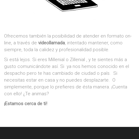
Ofrecemos también la posibilidad de atender en formato on-
line, a través de
videollamada
, intentado mantener, como
siempre, toda la calidez y profesionalidad posible.
Si está lejos. Si eres Millenial o Zillenial , y te sientes más a
gusto comunicándote así. Si ya nos hemos conocido en el
despacho pero te has cambiado de ciudad o país. Si
necesitas estar en casa y no puedes desplazarte. O
simplemente, porque lo prefieres de ésta manera. ¡Cuenta
con ello! ¿Te animas?
¡Estamos cerca de ti!