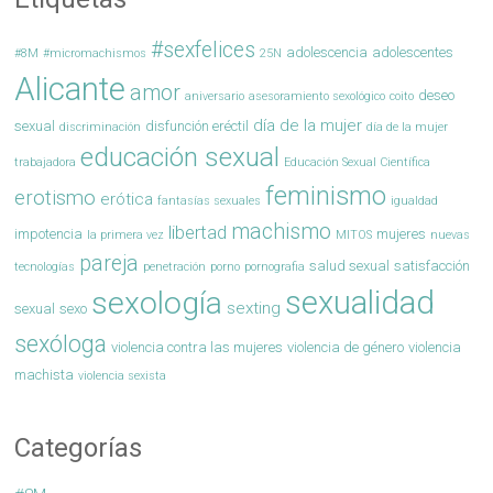
#sexfelices
adolescencia
adolescentes
#8M
#micromachismos
25N
Alicante
amor
deseo
aniversario
asesoramiento sexológico
coito
día de la mujer
sexual
disfunción eréctil
discriminación
día de la mujer
educación sexual
trabajadora
Educación Sexual Científica
feminismo
erotismo
erótica
fantasías sexuales
igualdad
machismo
libertad
impotencia
mujeres
la primera vez
MITOS
nuevas
pareja
salud sexual
satisfacción
tecnologías
penetración
porno
pornografia
sexualidad
sexología
sexting
sexual
sexo
sexóloga
violencia contra las mujeres
violencia de género
violencia
machista
violencia sexista
Categorías