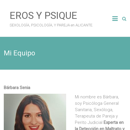
Saltar
al
EROS Y PSIQUE
contenido
SEXOLOGÍA, PSICOLOGÍA, Y PAREJA en ALICANTE.
Mi Equipo
Bárbara Senia
Mi nombre es Bárbara,
soy Psicóloga General
Sanitaria, Sexóloga,
Terapeuta de Pareja y
Perito Judicial
Experta en
la Detección en Maltrato y