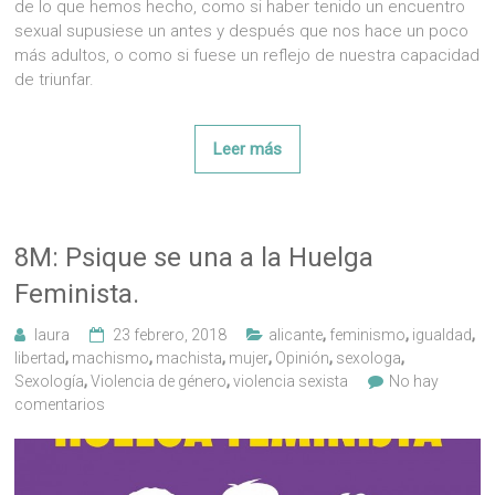
de lo que hemos hecho, como si haber tenido un encuentro
sexual supusiese un antes y después que nos hace un poco
más adultos, o como si fuese un reflejo de nuestra capacidad
de triunfar.
Leer más
8M: Psique se una a la Huelga
Feminista.
laura
23 febrero, 2018
alicante
,
feminismo
,
igualdad
,
libertad
,
machismo
,
machista
,
mujer
,
Opinión
,
sexologa
,
Sexología
,
Violencia de género
,
violencia sexista
No hay
comentarios