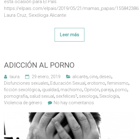
esta ocasión para El País.
https://elpais.com/elpais/2019/05/21/mamas_papas/155842386
Laura Cruz, Sexóloga Alicante
Leer más
ADICCIÓN AL PORNO
laura
29 enero, 2019
alicante
,
cine
,
deseo
,
Disfunciones sexuales
,
Educación Sexual
,
erotismo
,
feminismo
,
ficción sexológica
,
igualdad
,
machismo
,
Opinión
,
pareja
,
porno
,
pornografía
,
salud sexual
,
sexfelices?
,
sexologa
,
Sexología
,
Violencia de género
No hay comentarios