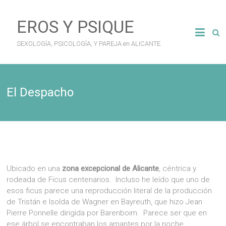
Saltar
al
EROS Y PSIQUE
contenido
SEXOLOGÍA, PSICOLOGÍA, Y PAREJA en ALICANTE.
El Despacho
Ubicado en una
zona excepcional de Alicante
, céntrica y
rodeada de Ficus centenarios. Incluso he leído que uno de
esos ficus parece una reproducción literal de la producción
de Tristán e Isolda de Wagner en Bayreuth, que hizo Jean
Pierre Ponnelle dirigida por Barenboim. Parece ser que en
ese árbol se encontraban los amantes por la noche…