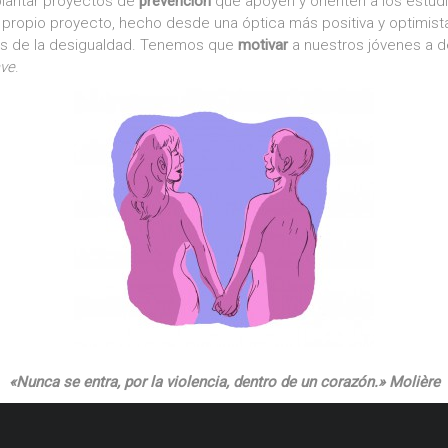
plantar proyectos de
prevención
que apoyen y orienten a los estud
 propio proyecto, hecho desde una óptica más positiva y optimista
os de la desigualdad. Tenemos que
motivar
a nuestros jóvenes a de
ave
.
«Nunca se entra, por la violencia, dentro de un corazón.» Molière