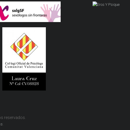
os reservados.
.
ss