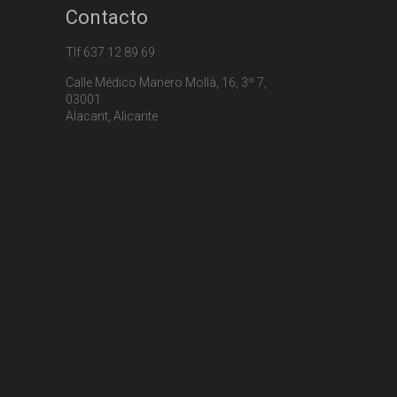
Contacto
Tlf 637 12 89 69
Calle Médico Manero Mollà, 16, 3º 7,
03001
Alacant, Alicante