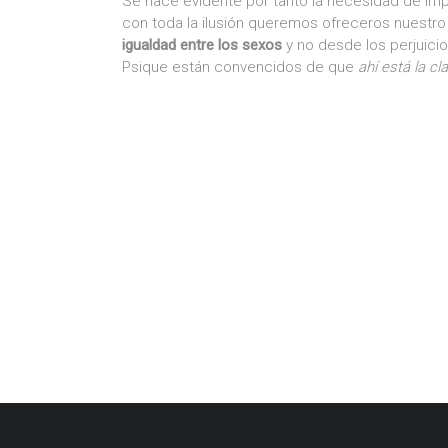
Se hace evidente por tanto la necesidad de im
con toda la ilusión queremos ofreceros nuestro
igualdad entre los sexos
y no desde los perjuici
Psique están convencidos de que
ahí está la cl