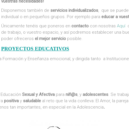
vuestra
s
necesidades!
Disponemos también de
servicios individualizados
, que se pueden
individual o en pequeños grupos. Por ejemplo para
educar a vuest
Únicamente tenéis que poneros en
contacto
con nosotras
Aquí
o
de trabajo, o vuestro espacio, y así podremos establecer una b
poder ofreceros
el mejor servicio
posible.
PROYECTOS EDUCATIVOS
Formación y Enseñanza emocional, y dirigida tanto a Institucione
a Educación
Sexual y Afectiva
para
niñ@s
, y
adolescentes
. Se traba
ra
positiva
y
saludable
al reto que la vida conlleva: El Amor, la pare
enos tan importantes, en especial en la Adolescencia
.