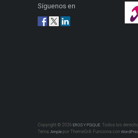
Síguenos en
Copyright © 2026
. Todos los derech
EROS Y PSIQUE
Tema:
por ThemeGrill. Funciona con
Ample
WordPre