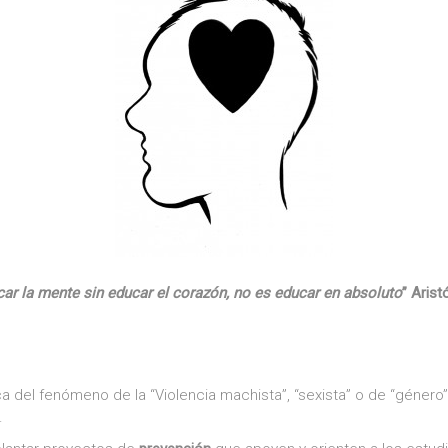
ar la mente sin educar el corazón, no es educar en absoluto
” Arist
del fenómeno de la “Violencia machista”, “sexista” o de “género”
.