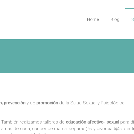
Home
Blog
S
ón, prevención
y de
promoción
de la Salud Sexual y Psicológica.
También realizamos talleres de
educación afectivo- sexual
para di
amas de casa, cáncer de mama, separad@s y divorciad@s, centr