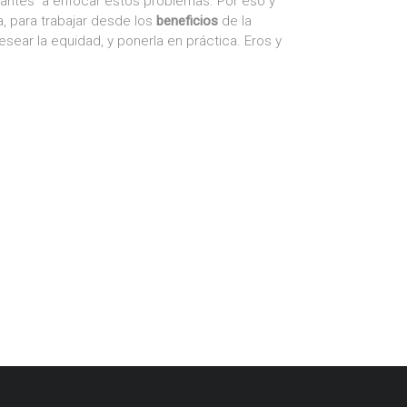
iantes a enfocar estos problemas. Por eso y
, para trabajar desde los
beneficios
de la
sear la equidad, y ponerla en práctica. Eros y