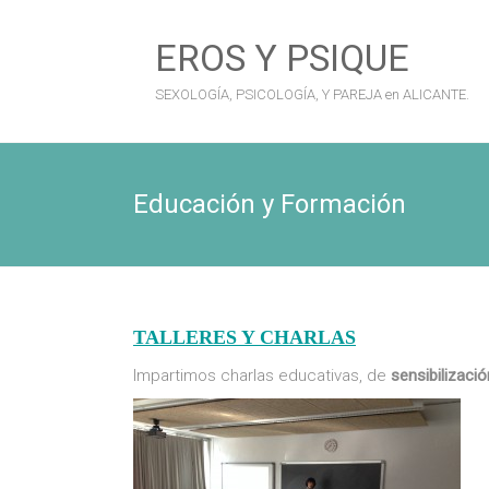
Saltar
al
EROS Y PSIQUE
contenido
SEXOLOGÍA, PSICOLOGÍA, Y PAREJA en ALICANTE.
Educación y Formación
TALLERES Y CHARLAS
Impartimos charlas educativas, de
sensibilizaci