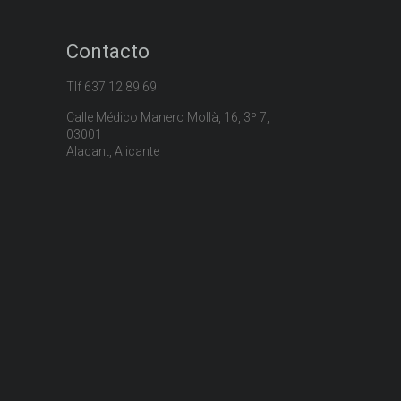
Contacto
Tlf 637 12 89 69
Calle Médico Manero Mollà, 16, 3º 7,
03001
Alacant, Alicante