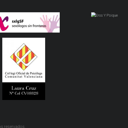
os reservados.