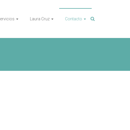
ervicios
Laura Cruz
Contacto