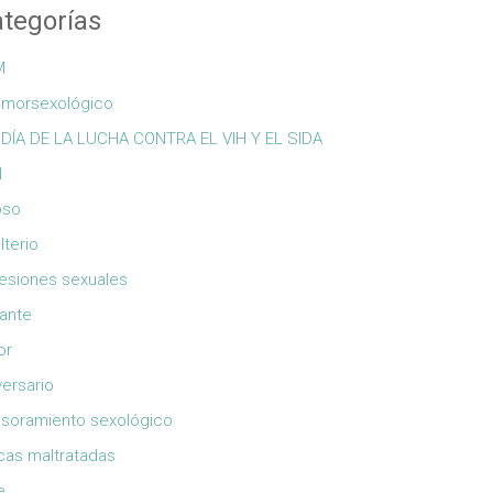
tegorías
M
morsexológico
 DÍA DE LA LUCHA CONTRA EL VIH Y EL SIDA
N
oso
lterio
esiones sexuales
cante
or
versario
soramiento sexológico
cas maltratadas
e