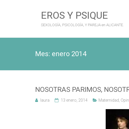
Saltar
al
EROS Y PSIQUE
contenido
SEXOLOGÍA, PSICOLOGÍA, Y PAREJA en ALICANTE.
Mes:
enero 2014
NOSOTRAS PARIMOS, NOSOT
laura
13 enero, 2014
Maternidad
,
Opin