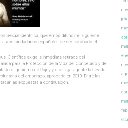
feb
nov
jul
ma
n Sexual Científica, queremos difundir el siguiente
abr
e las/os ciudadanos españoles de ser aprobado el
mar
ene
l Científica exige la inmediata retirada del
gánica para la Protección de la Vida del Concebido y de
nov
ado el gobierno de Rajoy y que siga vigente la Ley de
ago
 voluntaria del embarazo, aprobada en 2010. Entre las
tacar las expuestas a continuación.
ma
abr
mar
feb
dic