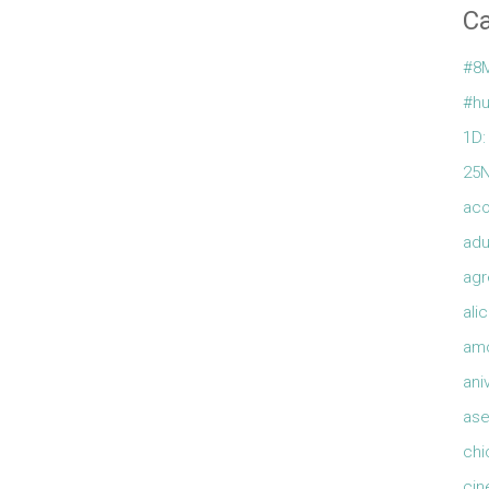
Ca
#8
#hu
1D:
25
ac
adu
agr
ali
am
ani
ase
chi
cin