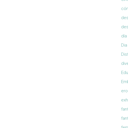
có
de
de
día
Dia
Dis
div
Edu
Em
ero
exh
fan
fan
fem