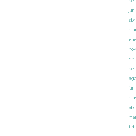
sep
jun
abr
mar
ene
nov
oct
sep
ago
jun
ma
abr
mar
feb