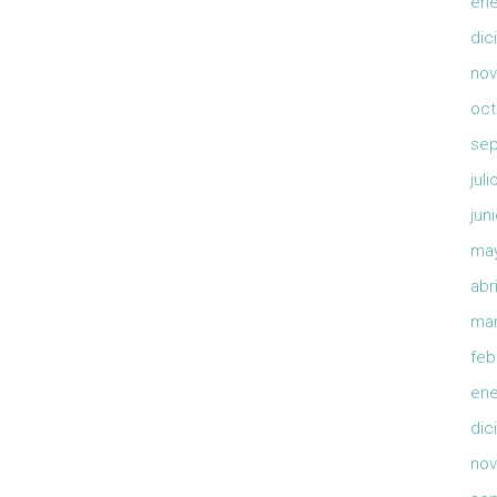
ene
dic
nov
oct
sep
jul
jun
ma
abr
mar
feb
ene
dic
nov