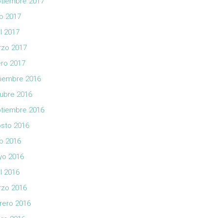
tiembre 2017
io 2017
il 2017
zo 2017
ro 2017
iembre 2016
ubre 2016
tiembre 2016
sto 2016
io 2016
yo 2016
il 2016
zo 2016
rero 2016