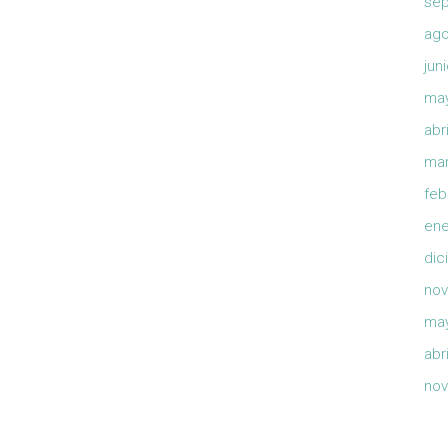
sep
ago
jun
ma
abr
mar
feb
ene
dic
nov
ma
abr
nov