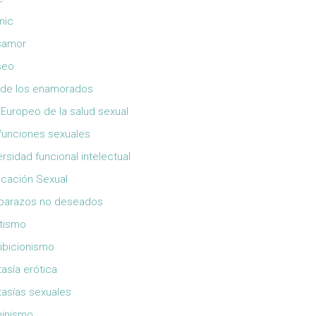
mic
samor
seo
 de los enamorados
 Europeo de la salud sexual
funciones sexuales
ersidad funcional intelectual
cación Sexual
barazos no deseados
tismo
ibicionismo
tasía erótica
tasías sexuales
inismo