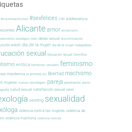
iquetas
#sexfelices
adolescencia
#micromachismos
25N
Alicante
amor
lescentes
aniversario
deseo sexual
oramiento sexológico
coito
discriminación
día de la mujer
unción eréctil
día de la mujer trabajadora
ucación sexual
Educación Sexual Científica
feminismo
otismo
erótica
fantasías sexuales
machismo
libertad
impotencia
ldad
la primera vez
pareja
mujeres
OS
nuevas tecnologías
penetración
porno
salud sexual
satisfacción sexual
sexo
ografia
sexualidad
exología
sexting
xóloga
violencia contra las mujeres
violencia de
ero
violencia machista
violencia sexista