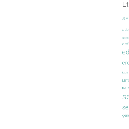
Et
#8M
ado
ases
disf
ed
er
igua
MIT
porn
s
se
gén