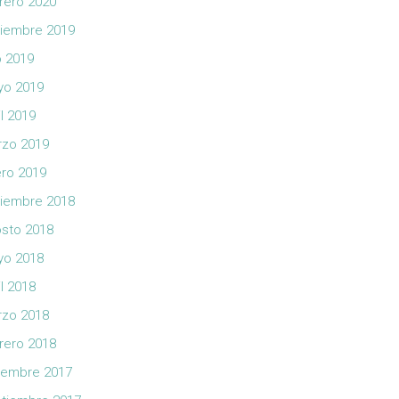
rero 2020
iembre 2019
io 2019
yo 2019
il 2019
zo 2019
ro 2019
iembre 2018
sto 2018
yo 2018
il 2018
zo 2018
rero 2018
iembre 2017