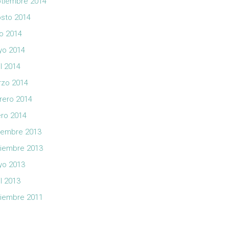
tiembre 2014
sto 2014
io 2014
yo 2014
il 2014
zo 2014
rero 2014
ro 2014
iembre 2013
iembre 2013
yo 2013
il 2013
iembre 2011