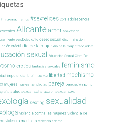
iquetas
#sexfelices
adolescencia
#micromachismos
25N
Alicante
amor
lescentes
aniversario
deseo sexual
oramiento sexológico
coito
discriminación
día de la mujer
unción eréctil
día de la mujer trabajadora
ucación sexual
Educación Sexual Científica
feminismo
otismo
erótica
fantasías sexuales
machismo
libertad
impotencia
ldad
la primera vez
pareja
mujeres
OS
nuevas tecnologías
penetración
porno
salud sexual
satisfacción sexual
sexo
ografia
sexualidad
exología
sexting
xóloga
violencia contra las mujeres
violencia de
ero
violencia machista
violencia sexista