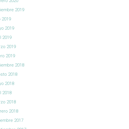
rero 2020
iembre 2019
io 2019
yo 2019
il 2019
zo 2019
ro 2019
iembre 2018
sto 2018
yo 2018
il 2018
zo 2018
rero 2018
iembre 2017