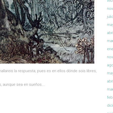
feb
nov
jul
ma
abr
mar
ene
nov
ago
llareis la respuesta, pues es en ellos dónde sois libres,
ma
abr
os, aunque sea en sueños….
mar
feb
dic