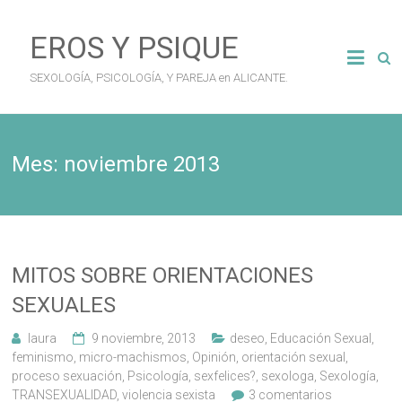
Saltar
al
EROS Y PSIQUE
contenido
SEXOLOGÍA, PSICOLOGÍA, Y PAREJA en ALICANTE.
Mes:
noviembre 2013
MITOS SOBRE ORIENTACIONES
SEXUALES
laura
9 noviembre, 2013
deseo
,
Educación Sexual
,
feminismo
,
micro-machismos
,
Opinión
,
orientación sexual
,
proceso sexuación
,
Psicología
,
sexfelices?
,
sexologa
,
Sexología
,
TRANSEXUALIDAD
,
violencia sexista
3 comentarios