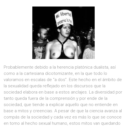
Probablemente debido a la herencia platónica dualista, así
como a la cartesiana dicotomizante, en la que todo lo
valoramos en escalas de “a dos”. Este hecho en el ámbito de
la sexualidad queda reflejado en los discursos que la
sociedad elabora en base a estos anclajes. La diversidad por
tanto queda fuera de la comprensión y por ende de la
sociedad, que tiende a explicar aquello que no entiende en
base a mitos y creencias. A pesar de que la ciencia avanza al
compás de la sociedad y cada vez es más lo que se conoce
en torno al hecho sexual humano, estos mitos van quedando