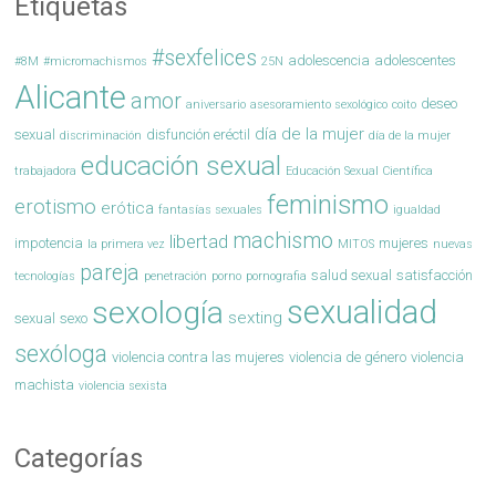
Etiquetas
#sexfelices
adolescencia
adolescentes
#8M
#micromachismos
25N
Alicante
amor
deseo
aniversario
asesoramiento sexológico
coito
día de la mujer
sexual
disfunción eréctil
discriminación
día de la mujer
educación sexual
trabajadora
Educación Sexual Científica
feminismo
erotismo
erótica
fantasías sexuales
igualdad
machismo
libertad
impotencia
mujeres
la primera vez
MITOS
nuevas
pareja
salud sexual
satisfacción
tecnologías
penetración
porno
pornografia
sexualidad
sexología
sexting
sexual
sexo
sexóloga
violencia contra las mujeres
violencia de género
violencia
machista
violencia sexista
Categorías