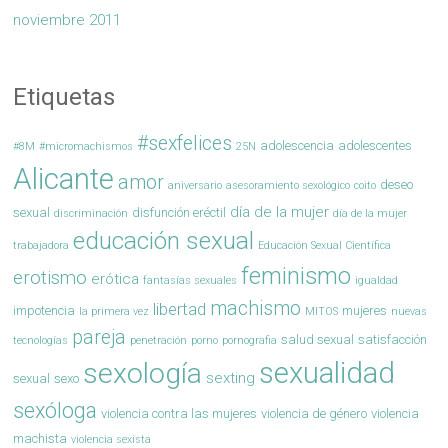
noviembre 2011
Etiquetas
#sexfelices
adolescencia
adolescentes
#8M
#micromachismos
25N
Alicante
amor
deseo
aniversario
asesoramiento sexológico
coito
día de la mujer
sexual
disfunción eréctil
discriminación
día de la mujer
educación sexual
trabajadora
Educación Sexual Científica
feminismo
erotismo
erótica
fantasías sexuales
igualdad
machismo
libertad
impotencia
mujeres
la primera vez
MITOS
nuevas
pareja
salud sexual
satisfacción
tecnologías
penetración
porno
pornografia
sexualidad
sexología
sexting
sexual
sexo
sexóloga
violencia contra las mujeres
violencia de género
violencia
machista
violencia sexista