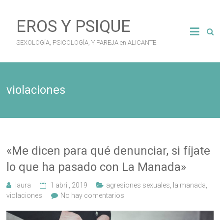
Saltar
al
EROS Y PSIQUE
contenido
SEXOLOGÍA, PSICOLOGÍA, Y PAREJA en ALICANTE.
violaciones
«Me dicen para qué denunciar, si fíjate
lo que ha pasado con La Manada»
laura
1 abril, 2019
agresiones sexuales
,
la manada
,
violaciones
No hay comentarios