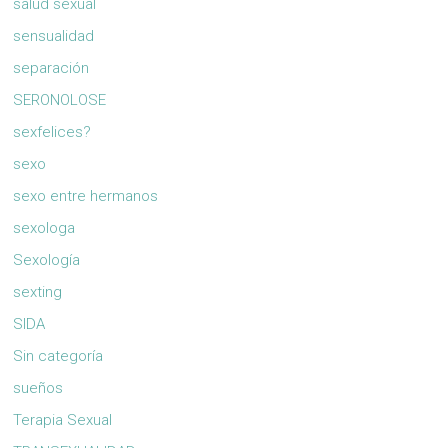
salud sexual
sensualidad
separación
SERONOLOSE
sexfelices?
sexo
sexo entre hermanos
sexologa
Sexología
sexting
SIDA
Sin categoría
sueños
Terapia Sexual