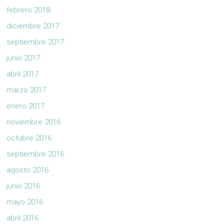
febrero 2018
diciembre 2017
septiembre 2017
junio 2017
abril 2017
marzo 2017
enero 2017
noviembre 2016
octubre 2016
septiembre 2016
agosto 2016
junio 2016
mayo 2016
abril 2016