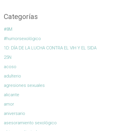
Categorías
#8M
#humorsexológico
1D: DÍA DE LA LUCHA CONTRA EL VIH Y EL SIDA
25N
acoso
adulterio
agresiones sexuales
alicante
amor
aniversario
asesoramiento sexológico