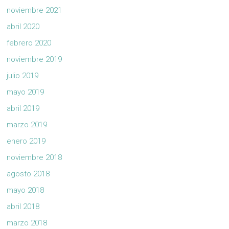
noviembre 2021
abril 2020
febrero 2020
noviembre 2019
julio 2019
mayo 2019
abril 2019
marzo 2019
enero 2019
noviembre 2018
agosto 2018
mayo 2018
abril 2018
marzo 2018