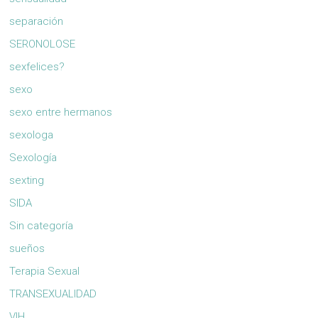
separación
SERONOLOSE
sexfelices?
sexo
sexo entre hermanos
sexologa
Sexología
sexting
SIDA
Sin categoría
sueños
Terapia Sexual
TRANSEXUALIDAD
VIH