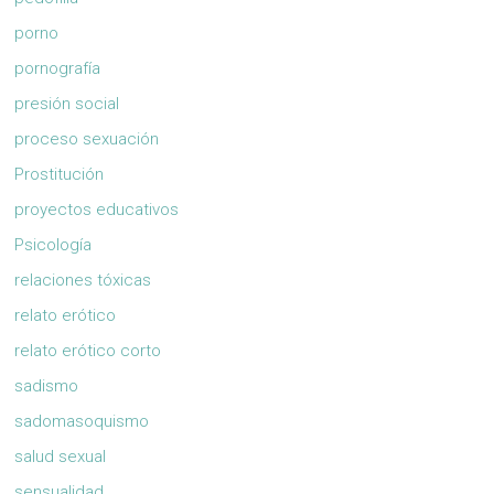
porno
pornografía
presión social
proceso sexuación
Prostitución
proyectos educativos
Psicología
relaciones tóxicas
relato erótico
relato erótico corto
sadismo
sadomasoquismo
salud sexual
sensualidad