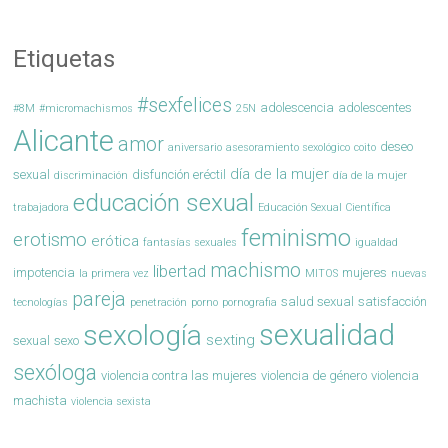
Etiquetas
#sexfelices
adolescencia
adolescentes
#8M
#micromachismos
25N
Alicante
amor
deseo
aniversario
asesoramiento sexológico
coito
día de la mujer
sexual
disfunción eréctil
discriminación
día de la mujer
educación sexual
trabajadora
Educación Sexual Científica
feminismo
erotismo
erótica
fantasías sexuales
igualdad
machismo
libertad
impotencia
mujeres
la primera vez
MITOS
nuevas
pareja
salud sexual
satisfacción
tecnologías
penetración
porno
pornografia
sexualidad
sexología
sexting
sexual
sexo
sexóloga
violencia contra las mujeres
violencia de género
violencia
machista
violencia sexista