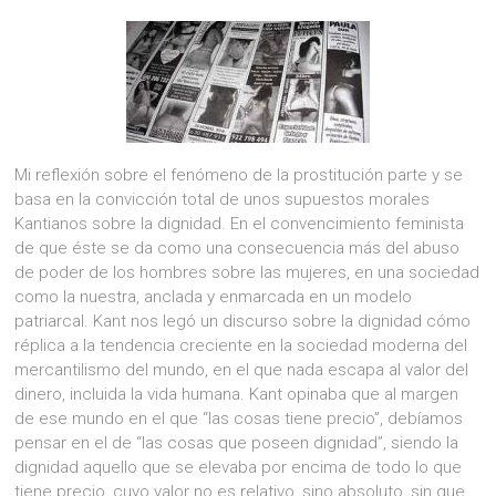
Mi reflexión sobre el fenómeno de la prostitución parte y se
basa en la convicción total de unos supuestos morales
Kantianos sobre la dignidad. En el convencimiento feminista
de que éste se da como una consecuencia más del abuso
de poder de los hombres sobre las mujeres, en una sociedad
como la nuestra, anclada y enmarcada en un modelo
patriarcal. Kant nos legó un discurso sobre la dignidad cómo
réplica a la tendencia creciente en la sociedad moderna del
mercantilismo del mundo, en el que nada escapa al valor del
dinero, incluida la vida humana. Kant opinaba que al margen
de ese mundo en el que “las cosas tiene precio”, debíamos
pensar en el de “las cosas que poseen dignidad”, siendo la
dignidad aquello que se elevaba por encima de todo lo que
tiene precio, cuyo valor no es relativo, sino absoluto, sin que