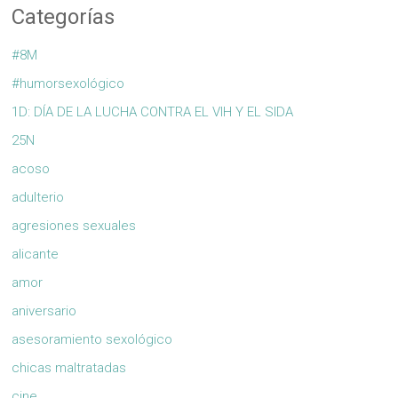
Categorías
#8M
#humorsexológico
1D: DÍA DE LA LUCHA CONTRA EL VIH Y EL SIDA
25N
acoso
adulterio
agresiones sexuales
alicante
amor
aniversario
asesoramiento sexológico
chicas maltratadas
cine