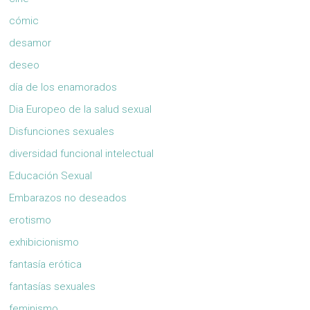
cómic
desamor
deseo
día de los enamorados
Dia Europeo de la salud sexual
Disfunciones sexuales
diversidad funcional intelectual
Educación Sexual
Embarazos no deseados
erotismo
exhibicionismo
fantasía erótica
fantasías sexuales
feminismo