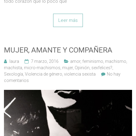
todo corazón que lo poco que
Leer más
MUJER, AMANTE Y COMPAÑERA
laura
7 marzo, 2016
amor
,
feminismo
,
machismo
,
machista
,
micro-machismos
,
mujer
,
Opinión
,
sexfelices?
,
Sexología
,
Violencia de género
,
violencia sexista
No hay
comentarios