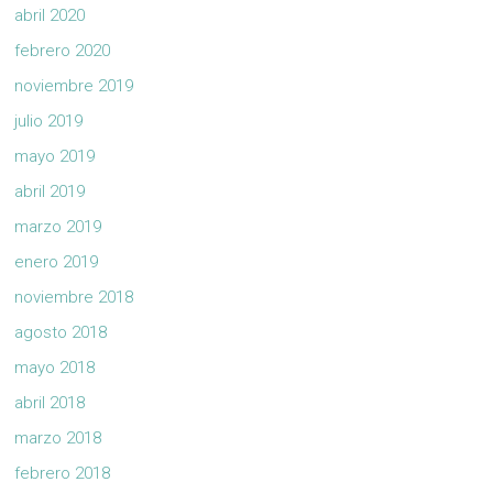
abril 2020
febrero 2020
noviembre 2019
julio 2019
mayo 2019
abril 2019
marzo 2019
enero 2019
noviembre 2018
agosto 2018
mayo 2018
abril 2018
marzo 2018
febrero 2018