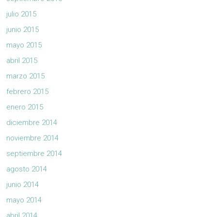
julio 2015
junio 2015
mayo 2015
abril 2015
marzo 2015
febrero 2015
enero 2015
diciembre 2014
noviembre 2014
septiembre 2014
agosto 2014
junio 2014
mayo 2014
abril 2014