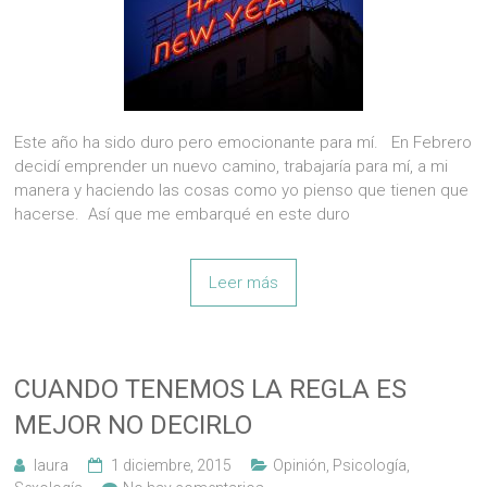
Este año ha sido duro pero emocionante para mí. En Febrero
decidí emprender un nuevo camino, trabajaría para mí, a mi
manera y haciendo las cosas como yo pienso que tienen que
hacerse. Así que me embarqué en este duro
Leer más
CUANDO TENEMOS LA REGLA ES
MEJOR NO DECIRLO
laura
1 diciembre, 2015
Opinión
,
Psicología
,