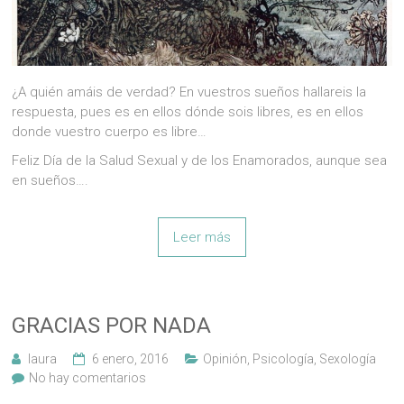
¿A quién amáis de verdad? En vuestros sueños hallareis la
respuesta, pues es en ellos dónde sois libres, es en ellos
donde vuestro cuerpo es libre…
Feliz Día de la Salud Sexual y de los Enamorados, aunque sea
en sueños….
Leer más
GRACIAS POR NADA
laura
6 enero, 2016
Opinión
,
Psicología
,
Sexología
No hay comentarios