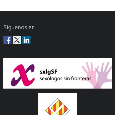
Síguenos en