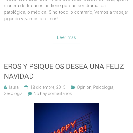
manera de tratarlos no tiene porque ser dramática,
patológica, o médica. Sino todo lo contrario, Vamos a trabajar
jugando y ¡vamos a reírnos!
Leer más
EROS Y PSIQUE OS DESEA UNA FELIZ
NAVIDAD
laura
18 diciembre, 2015
Opinión
,
Psicología
,
Sexología
No hay comentarios