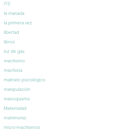
ITS
la manada
la primera vez
libertad
libros
luz de gas
machismo
machista
maltrato psicológico
manipulación
masoquismo
Maternidad
matrimonio
micro-machismos