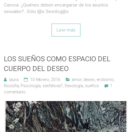
Ciencia. ¿Quiénes deben encargarse de los asuntos
sexuales?…Sólo l@s Sexólog@s
Leer más
LOS SUEÑOS COMO ESPACIO DEL
CUERPO DEL DESEO
laura
10 febrero, 2016
amor
,
deseo
,
erotismo
,
filosofia
,
Psicología
,
sexfelices?
,
Sexología
,
sueños
1
comentario