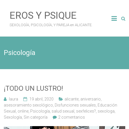
Saltar
al
EROS Y PSIQUE
contenido
SEXOLOGÍA, PSICOLOGÍA, Y PAREJA en ALICANTE.
Psicología
¡TODO UN LUSTRO!
laura
19 abril, 2020
alicante
,
aniversario
,
asesoramiento sexológico
,
Disfunciones sexuales
,
Educación
Sexual
,
online
,
Psicología
,
salud sexual
,
sexfelices?
,
sexologa
,
Sexología
,
Sin categoría
2 comentarios