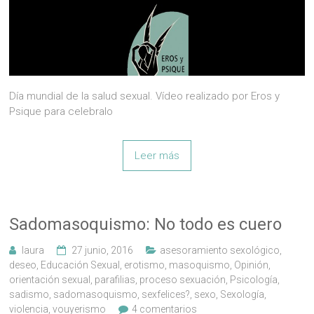
Día mundial de la salud sexual. Vídeo realizado por Eros y
Psique para celebralo
Leer más
Sadomasoquismo: No todo es cuero
laura
27 junio, 2016
asesoramiento sexológico
,
deseo
,
Educación Sexual
,
erotismo
,
masoquismo
,
Opinión
,
orientación sexual
,
parafilias
,
proceso sexuación
,
Psicología
,
sadismo
,
sadomasoquismo
,
sexfelices?
,
sexo
,
Sexología
,
violencia
,
vouyerismo
4 comentarios