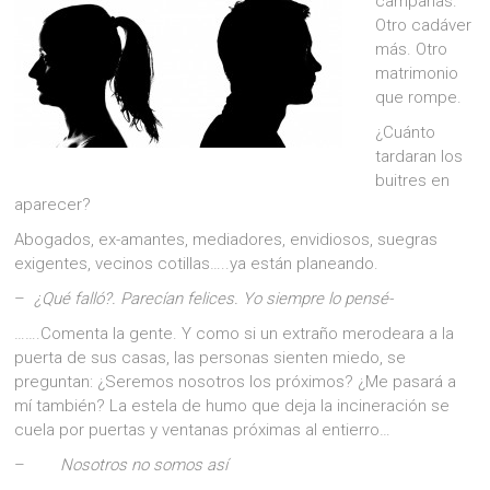
campanas.
Otro cadáver
más. Otro
matrimonio
que rompe.
¿Cuánto
tardaran los
buitres en
aparecer?
Abogados, ex-amantes, mediadores, envidiosos, suegras
exigentes, vecinos cotillas…..ya están planeando.
–
¿Qué falló?.
Parecían felices.
Yo siempre lo pensé-
…….Comenta la gente. Y como si un extraño merodeara a la
puerta de sus casas, las personas sienten miedo, se
preguntan: ¿Seremos nosotros los próximos? ¿Me pasará a
mí también? La estela de humo que deja la incineración se
cuela por puertas y ventanas próximas al entierro…
–
Nosotros no somos así