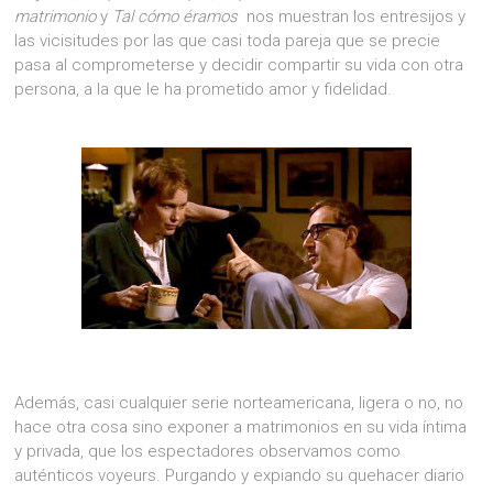
matrimonio
y
Tal cómo éramos
nos muestran los entresijos y
las vicisitudes por las que casi toda pareja que se precie
pasa al comprometerse y decidir compartir su vida con otra
persona, a la que le ha prometido amor y fidelidad.
Además, casi cualquier serie norteamericana, ligera o no, no
hace otra cosa sino exponer a matrimonios en su vida íntima
y privada, que los espectadores observamos como
auténticos voyeurs. Purgando y expiando su quehacer diario