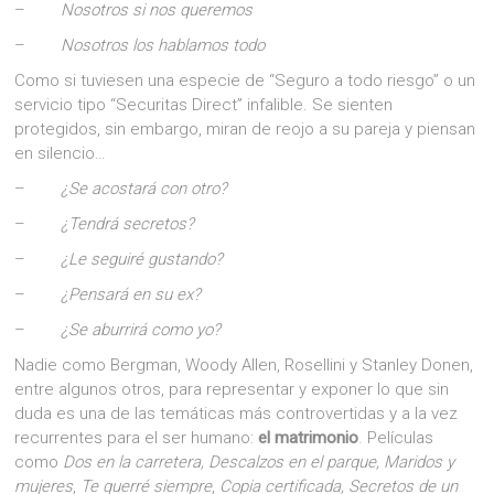
–
Nosotros si nos queremos
–
Nosotros los hablamos todo
Como si tuviesen una especie de “Seguro a todo riesgo” o un
servicio tipo “Securitas Direct” infalible. Se sienten
protegidos, sin embargo, miran de reojo a su pareja y piensan
en silencio…
–
¿Se acostará con otro?
–
¿Tendrá secretos?
–
¿Le seguiré gustando?
–
¿Pensará en su ex?
–
¿Se aburrirá como yo?
Nadie como Bergman, Woody Allen, Rosellini y Stanley Donen,
entre algunos otros, para representar y exponer lo que sin
duda es una de las temáticas más controvertidas y a la vez
recurrentes para el ser humano:
el matrimonio
. Películas
como
Dos en la carretera, Descalzos en el parque,
Maridos y
mujeres
,
Te querré siempre
,
Copia certificada, Secretos de un