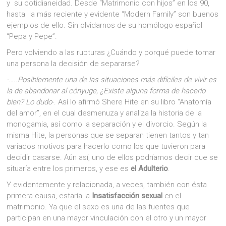
y su cotidianeidad. Desde “Matrimonio con hijos” en los 90,
hasta la más reciente y evidente “Modern Family” son buenos
ejemplos de ello. Sin olvidarnos de su homólogo español
“Pepa y Pepe”.
Pero volviendo a las rupturas ¿Cuándo y porqué puede tomar
una persona la decisión de separarse?
-…..Posiblemente una de las situaciones más difíciles de vivir es
la de abandonar al cónyuge, ¿Existe alguna forma de hacerlo
bien? Lo dudo
-. Así lo afirmó Shere Hite en su libro “Anatomía
del amor”, en el cual desmenuza y analiza la historia de la
monogamia, así como la separación y el divorcio. Según la
misma Hite, la personas que se separan tienen tantos y tan
variados motivos para hacerlo como los que tuvieron para
decidir casarse. Aún así, uno de ellos podríamos decir que se
situaría entre los primeros, y ese es
el Adulterio
.
Y evidentemente y relacionada, a veces, también con ésta
primera causa, estaría la
Insatisfacción sexual
en el
matrimonio. Ya que el sexo es una de las fuentes que
participan en una mayor vinculación con el otro y un mayor