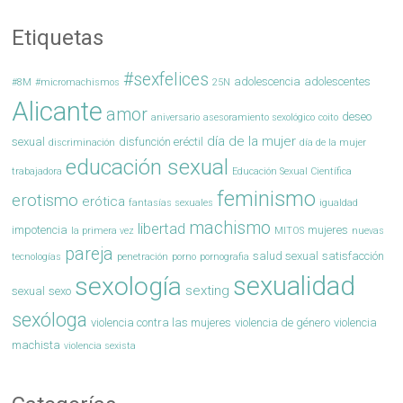
Etiquetas
#sexfelices
adolescencia
adolescentes
#8M
#micromachismos
25N
Alicante
amor
deseo
aniversario
asesoramiento sexológico
coito
día de la mujer
sexual
disfunción eréctil
discriminación
día de la mujer
educación sexual
trabajadora
Educación Sexual Científica
feminismo
erotismo
erótica
fantasías sexuales
igualdad
machismo
libertad
impotencia
mujeres
la primera vez
MITOS
nuevas
pareja
salud sexual
satisfacción
tecnologías
penetración
porno
pornografia
sexualidad
sexología
sexting
sexual
sexo
sexóloga
violencia contra las mujeres
violencia de género
violencia
machista
violencia sexista