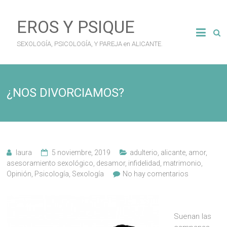
Saltar
al
EROS Y PSIQUE
contenido
SEXOLOGÍA, PSICOLOGÍA, Y PAREJA en ALICANTE.
¿NOS DIVORCIAMOS?
laura
5 noviembre, 2019
adulterio
,
alicante
,
amor
,
asesoramiento sexológico
,
desamor
,
infidelidad
,
matrimonio
,
Opinión
,
Psicología
,
Sexología
No hay comentarios
Suenan las