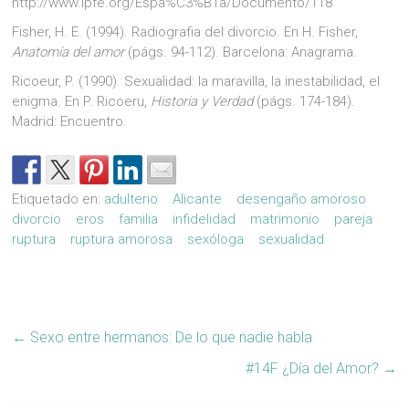
http://www.ipfe.org/Espa%C3%B1a/Documento/118
Fisher, H. E. (1994). Radiografia del divorcio. En H. Fisher,
Anatomía del amor
(págs. 94-112). Barcelona: Anagrama.
Ricoeur, P. (1990). Sexualidad: la maravilla, la inestabilidad, el
enigma. En P. Ricoeru,
Historia y Verdad
(págs. 174-184).
Madrid: Encuentro.
Etiquetado en:
adulterio
Alicante
desengaño amoroso
divorcio
eros
familia
infidelidad
matrimonio
pareja
ruptura
ruptura amorosa
sexóloga
sexualidad
←
Sexo entre hermanos: De lo que nadie habla
#14F ¿Día del Amor?
→