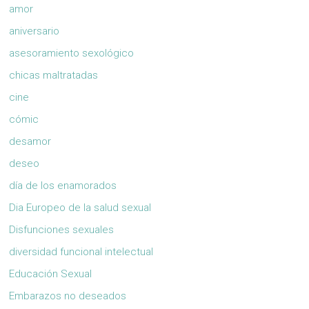
amor
aniversario
asesoramiento sexológico
chicas maltratadas
cine
cómic
desamor
deseo
día de los enamorados
Dia Europeo de la salud sexual
Disfunciones sexuales
diversidad funcional intelectual
Educación Sexual
Embarazos no deseados