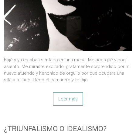
Bajé y ya estabas sentado en una mesa. Me acerqué y cogí
asiento. Me miraste excitado, gratamente sorprendido por mi
nuevo atuendo y henchido de orgullo por que ocupara una
silla a tu lado. Llegó el camarero y te dijo
Leer más
¿TRIUNFALISMO O IDEALISMO?