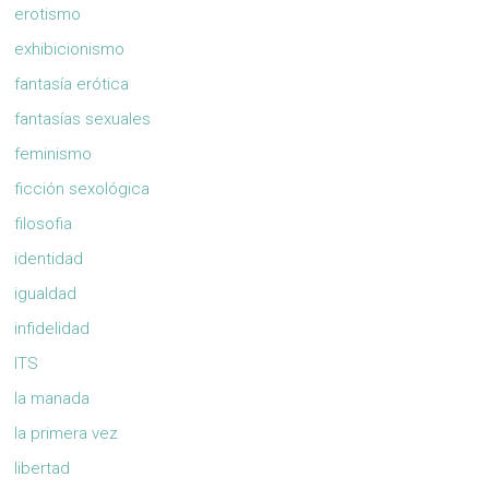
erotismo
exhibicionismo
fantasía erótica
fantasías sexuales
feminismo
ficción sexológica
filosofia
identidad
igualdad
infidelidad
ITS
la manada
la primera vez
libertad