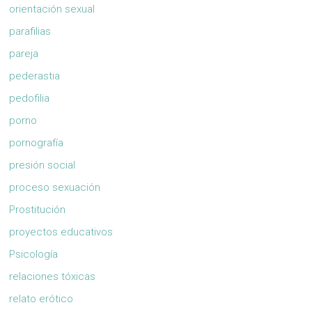
orientación sexual
parafilias
pareja
pederastia
pedofilia
porno
pornografía
presión social
proceso sexuación
Prostitución
proyectos educativos
Psicología
relaciones tóxicas
relato erótico