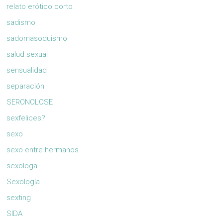
relato erótico corto
sadismo
sadomasoquismo
salud sexual
sensualidad
separación
SERONOLOSE
sexfelices?
sexo
sexo entre hermanos
sexologa
Sexología
sexting
SIDA