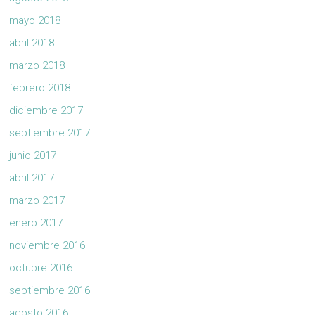
mayo 2018
abril 2018
marzo 2018
febrero 2018
diciembre 2017
septiembre 2017
junio 2017
abril 2017
marzo 2017
enero 2017
noviembre 2016
octubre 2016
septiembre 2016
agosto 2016