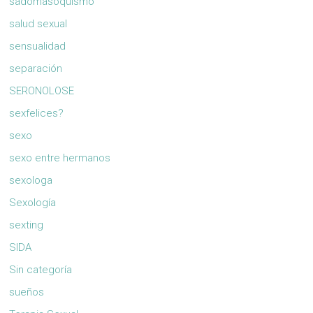
sadomasoquismo
salud sexual
sensualidad
separación
SERONOLOSE
sexfelices?
sexo
sexo entre hermanos
sexologa
Sexología
sexting
SIDA
Sin categoría
sueños