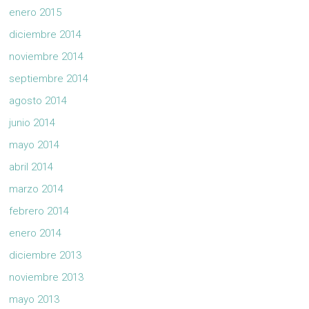
enero 2015
diciembre 2014
noviembre 2014
septiembre 2014
agosto 2014
junio 2014
mayo 2014
abril 2014
marzo 2014
febrero 2014
enero 2014
diciembre 2013
noviembre 2013
mayo 2013