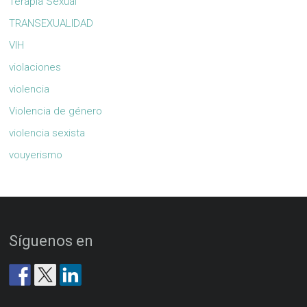
Terapia Sexual
TRANSEXUALIDAD
VIH
violaciones
violencia
Violencia de género
violencia sexista
vouyerismo
Síguenos en