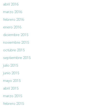
abril 2016
marzo 2016
febrero 2016
enero 2016
diciembre 2015
noviembre 2015
octubre 2015
septiembre 2015
julio 2015
junio 2015
mayo 2015
abril 2015
marzo 2015
febrero 2015