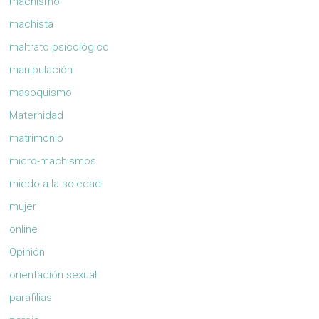
machismo
machista
maltrato psicológico
manipulación
masoquismo
Maternidad
matrimonio
micro-machismos
miedo a la soledad
mujer
online
Opinión
orientación sexual
parafilias