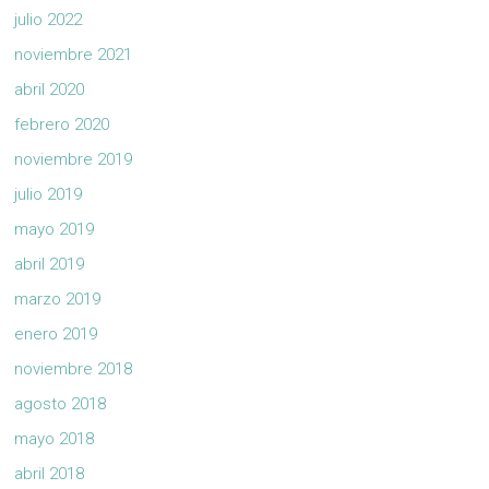
julio 2022
noviembre 2021
abril 2020
febrero 2020
noviembre 2019
julio 2019
mayo 2019
abril 2019
marzo 2019
enero 2019
noviembre 2018
agosto 2018
mayo 2018
abril 2018