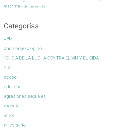
machista
violencia sexista
Categorías
#8M
#humorsexológico
1D: DÍA DE LA LUCHA CONTRA EL VIH Y EL SIDA
25N
acoso
adulterio
agresiones sexuales
alicante
amor
aniversario