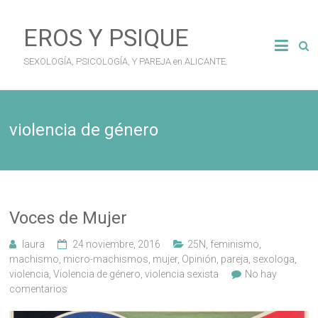
Saltar
al
EROS Y PSIQUE
contenido
SEXOLOGÍA, PSICOLOGÍA, Y PAREJA en ALICANTE.
violencia de género
Voces de Mujer
laura
24 noviembre, 2016
25N
,
feminismo
,
machismo
,
micro-machismos
,
mujer
,
Opinión
,
pareja
,
sexologa
,
violencia
,
Violencia de género
,
violencia sexista
No hay
comentarios