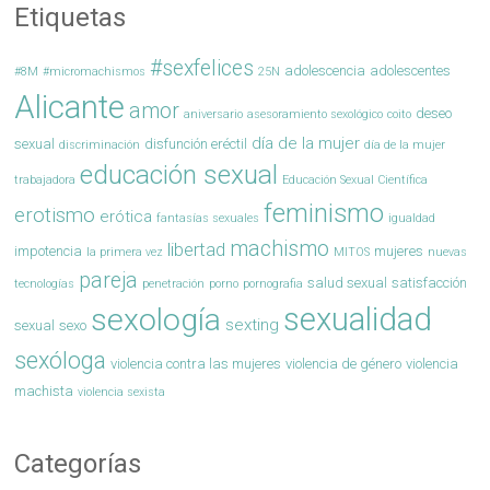
Etiquetas
#sexfelices
adolescencia
adolescentes
#8M
#micromachismos
25N
Alicante
amor
deseo
aniversario
asesoramiento sexológico
coito
día de la mujer
sexual
disfunción eréctil
discriminación
día de la mujer
educación sexual
trabajadora
Educación Sexual Científica
feminismo
erotismo
erótica
fantasías sexuales
igualdad
machismo
libertad
impotencia
mujeres
la primera vez
MITOS
nuevas
pareja
salud sexual
satisfacción
tecnologías
penetración
porno
pornografia
sexualidad
sexología
sexting
sexual
sexo
sexóloga
violencia contra las mujeres
violencia de género
violencia
machista
violencia sexista
Categorías