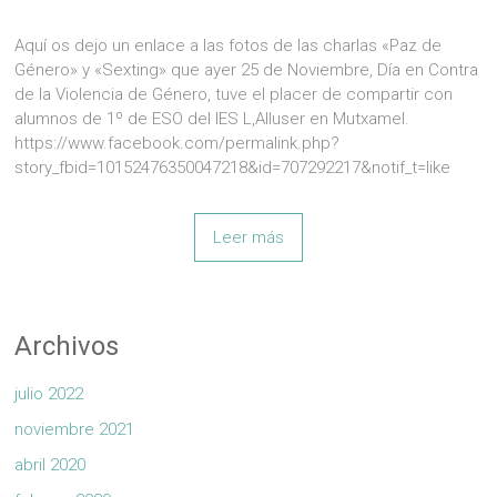
Aquí os dejo un enlace a las fotos de las charlas «Paz de
Género» y «Sexting» que ayer 25 de Noviembre, Día en Contra
de la Violencia de Género, tuve el placer de compartir con
alumnos de 1º de ESO del IES L,Alluser en Mutxamel.
https://www.facebook.com/permalink.php?
story_fbid=10152476350047218&id=707292217&notif_t=like
Leer más
Archivos
julio 2022
noviembre 2021
abril 2020