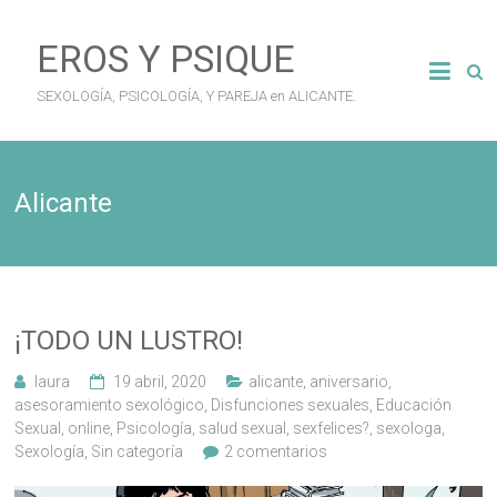
Saltar
al
EROS Y PSIQUE
contenido
SEXOLOGÍA, PSICOLOGÍA, Y PAREJA en ALICANTE.
Alicante
¡TODO UN LUSTRO!
laura
19 abril, 2020
alicante
,
aniversario
,
asesoramiento sexológico
,
Disfunciones sexuales
,
Educación
Sexual
,
online
,
Psicología
,
salud sexual
,
sexfelices?
,
sexologa
,
Sexología
,
Sin categoría
2 comentarios