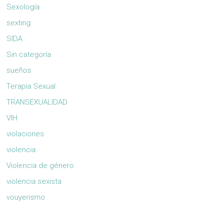
Sexología
sexting
SIDA
Sin categoría
sueños
Terapia Sexual
TRANSEXUALIDAD
VIH
violaciones
violencia
Violencia de género
violencia sexista
vouyerismo