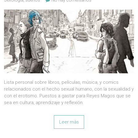
Lista personal sobre libros, películas, música, y comics
relacionados con el hecho sexual humano, con la sexualidad y
con el erotismo. Puestos a gastar para Reyes Magos que se
sea en cultura, aprendizaje y reflexión.
Leer más