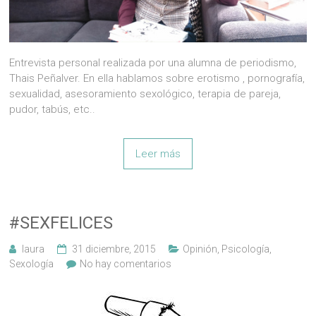
Entrevista personal realizada por una alumna de periodismo,
Thais Peñalver. En ella hablamos sobre erotismo , pornografía,
sexualidad, asesoramiento sexológico, terapia de pareja,
pudor, tabús, etc..
Leer más
#SEXFELICES
laura
31 diciembre, 2015
Opinión
,
Psicología
,
Sexología
No hay comentarios