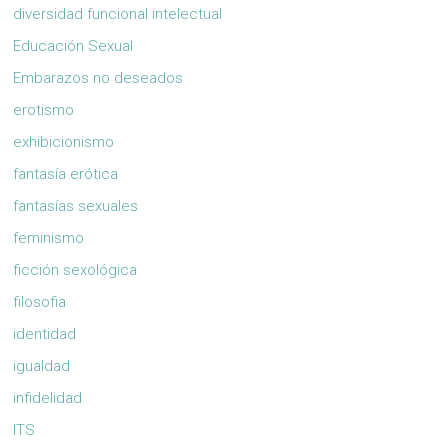
diversidad funcional intelectual
Educación Sexual
Embarazos no deseados
erotismo
exhibicionismo
fantasía erótica
fantasías sexuales
feminismo
ficción sexológica
filosofia
identidad
igualdad
infidelidad
ITS