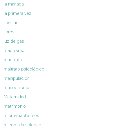
la manada
la primera vez
libertad
libros
luz de gas
machismo
machista
maltrato psicológico
manipulación
masoquismo
Maternidad
matrimonio
micro-machismos
miedo a la soledad