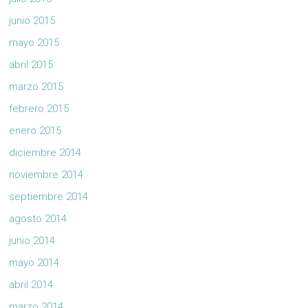
junio 2015
mayo 2015
abril 2015
marzo 2015
febrero 2015
enero 2015
diciembre 2014
noviembre 2014
septiembre 2014
agosto 2014
junio 2014
mayo 2014
abril 2014
marzo 2014