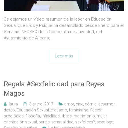
Os dejamos un vídeo resumen de la labor en Educación
Sexual que Eros y Psique ha desarrollado desde Enero para el
Servicio INFOSEX de la Concejalía de Juventud, del
Ayutamiento de Alicante.
Leer más
Regala #Sexfelicidad para Reyes
Magos
laura
3 enero, 2017
amor
,
cine
,
cómic
,
desamor
,
deseo
,
Educación Sexual
,
erotismo
,
feminismo
,
ficción
sexológica
,
filosofia
,
infidelidad
,
libros
,
matrimonio
,
mujer
,
orientación sexual
,
pareja
,
sensualidad
,
sexfelices?
,
sexologa
,
Sexología
,
sueños
No hay comentarios