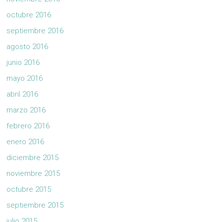
octubre 2016
septiembre 2016
agosto 2016
junio 2016
mayo 2016
abril 2016
marzo 2016
febrero 2016
enero 2016
diciembre 2015
noviembre 2015
octubre 2015
septiembre 2015
julio 2015