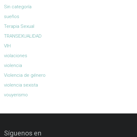
Sin categoría
sueños
Terapia Sexual
TRANSEXUALIDAD
VIH
violaciones
violencia
Violencia de género
violencia sexista
vouyerismo
Síguenos en