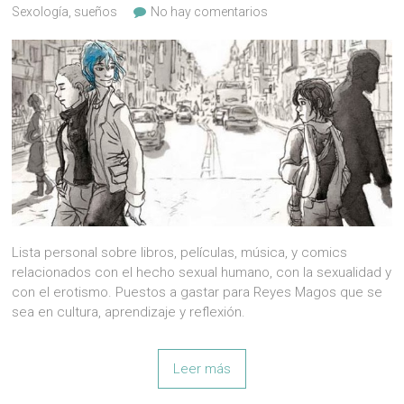
Sexología
,
sueños
No hay comentarios
Lista personal sobre libros, películas, música, y comics
relacionados con el hecho sexual humano, con la sexualidad y
con el erotismo. Puestos a gastar para Reyes Magos que se
sea en cultura, aprendizaje y reflexión.
Leer más