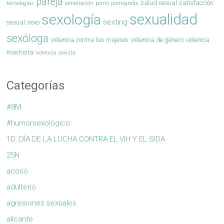
pareja
salud sexual
satisfacción
tecnologías
penetración
porno
pornografia
sexualidad
sexología
sexting
sexual
sexo
sexóloga
violencia contra las mujeres
violencia de género
violencia
machista
violencia sexista
Categorías
#8M
#humorsexológico
1D: DÍA DE LA LUCHA CONTRA EL VIH Y EL SIDA
25N
acoso
adulterio
agresiones sexuales
alicante