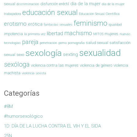
día de la mujer
sexual
disfunción eréctil
discriminación
día de la mujer
educación sexual
trabajadora
Educación Sexual Científica
feminismo
erotismo
erótica
fantasías sexuales
igualdad
machismo
libertad
impotencia
mujeres
la primera vez
MITOS
nuevas
pareja
salud sexual
satisfacción
tecnologías
penetración
porno
pornografia
sexualidad
sexología
sexting
sexual
sexo
sexóloga
violencia contra las mujeres
violencia de género
violencia
machista
violencia sexista
Categorías
#8M
#humorsexológico
1D: DÍA DE LA LUCHA CONTRA EL VIH Y EL SIDA
25N