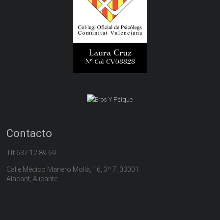
Contacto
Tlf 637 12 89 69
Calle Médico Manero Mollà, 16, 3º 7, 03001
Alacant, Alicante