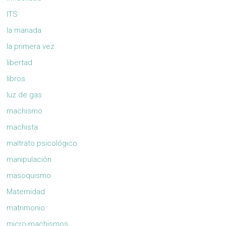
ITS
la manada
la primera vez
libertad
libros
luz de gas
machismo
machista
maltrato psicológico
manipulación
masoquismo
Maternidad
matrimonio
micro-machismos