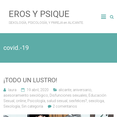
Saltar
al
EROS Y PSIQUE
contenido
SEXOLOGÍA, PSICOLOGÍA, Y PAREJA en ALICANTE.
covid.-19
¡TODO UN LUSTRO!
laura
19 abril, 2020
alicante
,
aniversario
,
asesoramiento sexológico
,
Disfunciones sexuales
,
Educación
Sexual
,
online
,
Psicología
,
salud sexual
,
sexfelices?
,
sexologa
,
Sexología
,
Sin categoría
2 comentarios