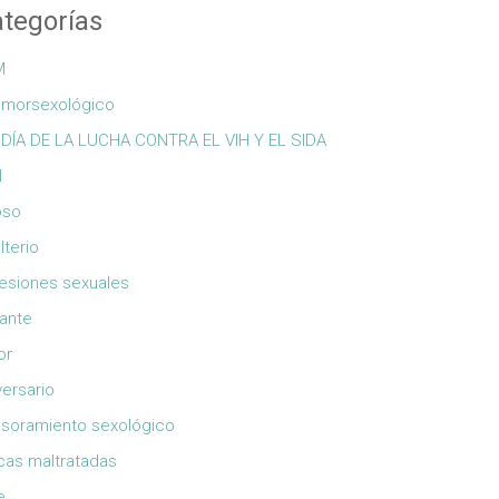
tegorías
M
morsexológico
 DÍA DE LA LUCHA CONTRA EL VIH Y EL SIDA
N
oso
lterio
esiones sexuales
cante
or
versario
soramiento sexológico
cas maltratadas
e