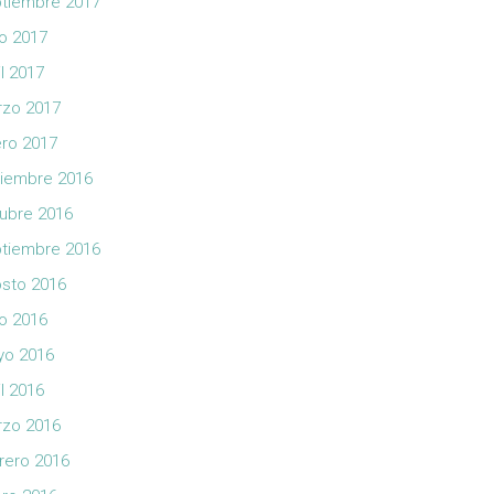
tiembre 2017
io 2017
il 2017
zo 2017
ro 2017
iembre 2016
ubre 2016
tiembre 2016
sto 2016
io 2016
yo 2016
il 2016
zo 2016
rero 2016