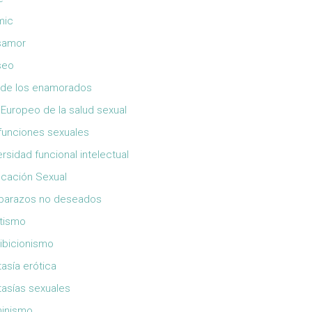
mic
samor
seo
 de los enamorados
 Europeo de la salud sexual
funciones sexuales
ersidad funcional intelectual
cación Sexual
barazos no deseados
tismo
ibicionismo
tasía erótica
tasías sexuales
inismo