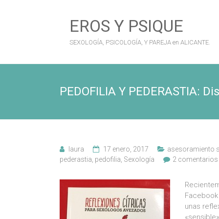
Saltar
al
EROS Y PSIQUE
contenido
SEXOLOGÍA, PSICOLOGÍA, Y PAREJA en ALICANTE.
PEDOFILIA Y PEDERASTIA: Dist
laura
17 enero, 2017
asesoramiento 
pederastia
,
pedofilia
,
Sexología
2 comentarios
Recientem
Facebook 
unas refl
«sensible