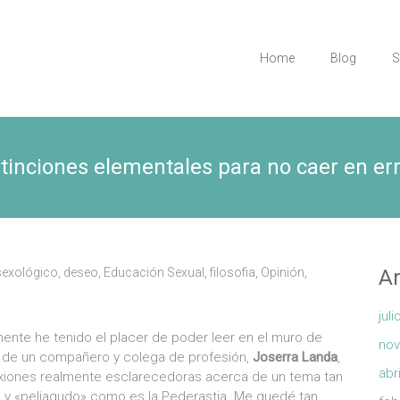
Home
Blog
S
inciones elementales para no caer en er
sexológico
,
deseo
,
Educación Sexual
,
filosofia
,
Opinión
,
Ar
jul
ente he tenido el placer de poder leer en el muro de
nov
de un compañero y colega de profesión,
Joserra Landa
,
abr
exiones realmente esclarecedoras acerca de un tema tan
» y «peliagudo» como es la Pederastia. Me quedé tan