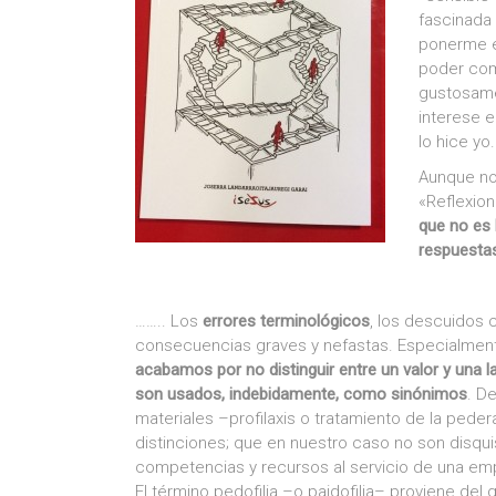
fascinada
ponerme e
poder comp
gustosame
interese e
lo hice yo.
Aunque no 
«Reflexio
que no es 
respuestas
…….. Los
errores terminológicos
, los descuidos 
consecuencias graves y nefastas. Especialmen
acabamos por no distinguir entre un valor y una l
son usados, indebidamente, como sinónimos
. D
materiales –profilaxis o tratamiento de la peder
distinciones; que en nuestro caso no son disquis
competencias y recursos al servicio de una em
El término pedofilia –o paidofilia– proviene del