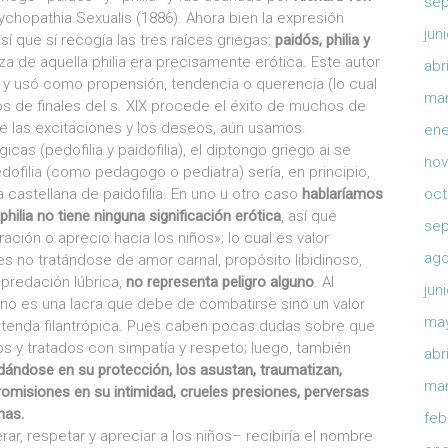
sep
sychopathia Sexualis (1886). Ahora bien la expresión
jun
así que sí recogía las tres raíces griegas:
paidós, philia y
a de aquella philia era precisamente erótica. Este autor
abr
ó y usó como propensión, tendencia o querencia (lo cual
mar
s de finales del s. XIX procede el éxito de muchos de
de las excitaciones y los deseos, aún usamos.
ene
as (pedofilia y paidofilia), el diptongo griego ai se
nov
edofilia (como pedagogo o pediatra) sería, en principio,
castellana de paidofilia. En uno u otro caso
hablaríamos
oct
 philia no tiene ninguna significación erótica
, así que
sep
ación o aprecio hacia los niños»; lo cual es valor
ago
s no tratándose de amor carnal, propósito libidinoso,
epredación lúbrica,
no representa peligro alguno
. Al
jun
 no es una lacra que debe de combatirse sino un valor
ma
etenda filantrópica. Pues caben pocas dudas sobre que
s y tratados con simpatía y respeto; luego, también
abr
dándose en su protección, los asustan, traumatizan,
mar
romisiones en su intimidad, crueles presiones, perversas
mas.
feb
r, respetar y apreciar a los niños– recibiría el nombre