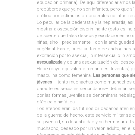
educación primaria). De aquí diferenciaríamos l
prepúberes que ya no son infantes, pero que sí 
erótica por estímulos prepuberales no infantiles
Lo peculiar de la pederastia y la nepierastia, as
mostrar alosexación discriminante (esto es, no pa
de suerte que tales deseos y excitaciones no se
niñas, sino –precisamente– con la ambigüedad 
angélical. Existe, pues, un tanto de androginera
excitación por lo asexual, lo intersexual o lo amb
asexualizada
y de una asexualización del deseo 
Hebe (cuyo equivalente romano es Juventas) pers
masculina como femenina.
Las personas que si
jóvenes
– tanto muchachas como muchachos 
caracteres sexuales secundarios– deberían 
por las formas juveniles se denominaría hebelagn
efébica o ninfática.
Los efebos eran los futuros ciudadanos ateniens
de la guerra; de hecho, este servicio militar s
su juventud, su deseabilidad y su hermosura. T
muchacho, deseado por un varón adulto, en el s