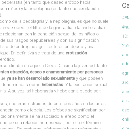
a pederastia (en tanto que deseo erótico hacia
Ca
son niños) y la pedolagnia (en tanto que excitación
).
#8
í como de la pedolagnia y la nepiolagnia, es que no suele
#hu
rece operar el filtro de la ginerastia o la andrerastia);
 relacionan con la condición sexual de los niños o
1D:
de sus rasgos prepuberales y con su significación
25
stia o de androginolagnia; esto es un deseo y una
iguo. En definitiva se trata de una
erotización
ac
erótico.
adu
onificaba en aquella Grecia Clásica la juventud, tanto
enten atracción, deseo y enamoramiento por personas
agr
que
ya se han desarrollado sexualmente
y que poseen
ali
ser denominadas como
heberastas
. Y la excitación sexual
ia. A su vez, tal heberastia y hebelagnia puede ser:
am
ani
es, que eran instruidos durante dos años en las artes
e conocía como efebeia. Los efebos se significaban por
ase
radicionalmente se ha asociado al efebo como el
chi
eno de una relación homosexual; por ello el término
cin