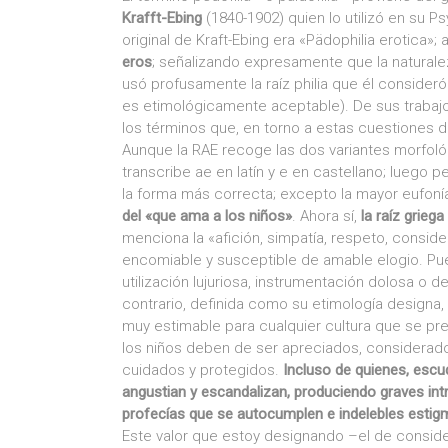
Krafft-Ebing
(1840-1902) quien lo utilizó en su P
original de Kraft-Ebing era «Pädophilia erotica»; 
eros
; señalizando expresamente que la naturalez
usó profusamente la raíz philia que él consider
es etimológicamente aceptable). De sus trabajo
los términos que, en torno a estas cuestiones 
Aunque la RAE recoge las dos variantes morfológic
transcribe ae en latín y e en castellano; luego p
la forma más correcta; excepto la mayor eufonía 
del «que ama a los niños»
. Ahora sí,
la raíz griega
menciona la «afición, simpatía, respeto, consider
encomiable y susceptible de amable elogio. Pue
utilización lujuriosa, instrumentación dolosa o d
contrario, definida como su etimología designa,
muy estimable para cualquier cultura que se pr
los niños deben de ser apreciados, considerado
cuidados y protegidos.
Incluso de quienes, escu
angustian y escandalizan, produciendo graves int
profecías que se autocumplen e indelebles estig
Este valor que estoy designando –el de considera