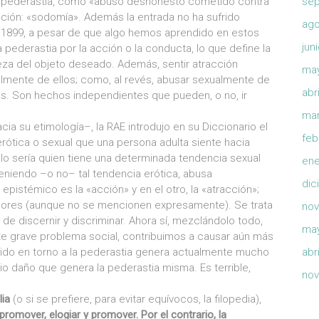
y pederastia, como «abuso deshonesto cometido contra
sep
ción: «sodomía». Además la entrada no ha sufrido
ago
 1899, a pesar de que algo hemos aprendido en estos
jun
a pederastia por la acción o la conducta, lo que define la
aleza del objeto deseado. Además, sentir atracción
ma
ualmente de ellos; como, al revés, abusar sexualmente de
abr
llos. Son hechos independientes que pueden, o no, ir
mar
ia su etimología–, la RAE introdujo en su Diccionario el
feb
erótica o sexual que una persona adulta siente hacia
o sería quien tiene una determinada tendencia sexual
ene
eniendo –o no– tal tendencia erótica, abusa
dic
epistémico es la «acción» y en el otro, la «atracción»;
menores (aunque no se mencionen expresamente). Se trata
nov
 de discernir y discriminar. Ahora sí, mezclándolo todo,
ma
te grave problema social, contribuimos a causar aún más
cido en torno a la pederastia genera actualmente mucho
abr
 daño que genera la pederastia misma. Es terrible,
nov
lia
(o si se prefiere, para evitar equívocos, la filopedia),
promover, elogiar y promover. Por el contrario, la