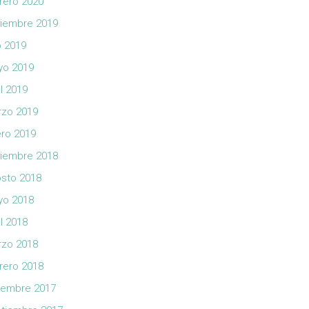
rero 2020
iembre 2019
io 2019
yo 2019
il 2019
zo 2019
ro 2019
iembre 2018
sto 2018
yo 2018
il 2018
zo 2018
rero 2018
iembre 2017