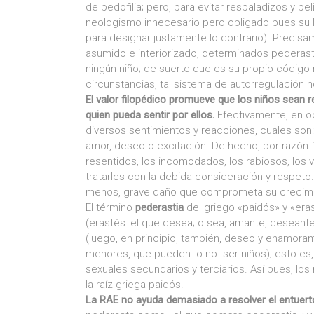
de pedofilia; pero, para evitar resbaladizos y p
neologismo innecesario pero obligado pues su l
para designar justamente lo contrario). Precisam
asumido e interiorizado, determinados pederast
ningún niño; de suerte que es su propio código m
circunstancias, tal sistema de autorregulación 
El valor filopédico promueve que los niños sean 
quien pueda sentir por ellos.
Efectivamente, en o
diversos sentimientos y reacciones, cuales son:
amor, deseo o excitación. De hecho, por razón 
resentidos, los incomodados, los rabiosos, los 
tratarles con la debida consideración y respeto
menos, grave daño que comprometa su crecimi
El término
pederastia
del griego «paidós» y «era
(erastés: el que desea; o sea, amante, deseant
(luego, en principio, también, deseo y enamoram
menores, que pueden -o no- ser niños); esto es,
sexuales secundarios y terciarios. Así pues, 
la raíz griega paidós.
La RAE no ayuda demasiado a resolver el entuert