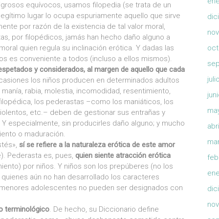
ene
eligrosos equívocos, usamos filopedia (se trata de un
egítimo lugar lo ocupa espuriamente aquello que sirve
dic
ente por razón de la existencia de tal valor moral,
nov
as, por filopédicos, jamás han hecho daño alguno a
oral quien regula su inclinación erótica. Y dadas las
oct
nos es conveniente a todos (incluso a ellos mismos).
sep
respetados y considerados, al margen de aquello que cada
jul
casiones los niños producen en determinados adultos
 manía, rabia, molestia, incomodidad, resentimiento,
jun
filopédica, los pederastas –como los maniáticos, los
ma
violentos, etc.– deben de gestionar sus entrañas y
. Y especialmente, sin producirles daño alguno; y mucho
abr
ento o maduración.
mar
stés»,
sí se refiere a la naturaleza erótica de este amor
e). Pederasta es, pues,
quien siente atracción erótica
feb
iento) por niños. Y niños son los prepúberes (no los
ene
 quienes aún no han desarrollado los caracteres
los menores adolescentes no pueden ser designados con
dic
nov
o terminológico
. De hecho, su Diccionario define