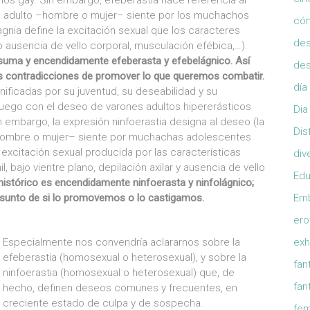
mos gay. Sin embargo, efeberastia hace referencia al
n adulto –hombre o mujer– siente por los muchachos
có
nia define la excitación sexual que los caracteres
de
 ausencia de vello corporal, musculación efébica,…).
 suma y encendidamente efeberasta y efebelágnico. Así
de
as contradicciones de promover lo que queremos combatir.
día
nificadas por su juventud, su deseabilidad y su
 luego con el deseo de varones adultos hipererásticos
Dia
embargo, la expresión ninfoerastia designa al deseo (la
Dis
–hombre o mujer– siente por muchachas adolescentes
 excitación sexual producida por las características
div
l, bajo vientre plano, depilación axilar y ausencia de vello
Edu
istórico es encendidamente ninfoerasta y ninfolágnico;
 asunto de si lo promovemos o lo castigamos.
Em
ero
Especialmente nos convendría aclararnos sobre la
exh
efeberastia (homosexual o heterosexual), y sobre la
fan
ninfoerastia (homosexual o heterosexual) que, de
fan
hecho, definen deseos comunes y frecuentes, en
creciente estado de culpa y de sospecha.
fem