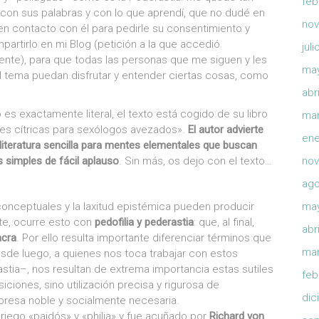
feb
 con sus palabras y con lo que aprendí, que no dudé en
nov
n contacto con él para pedirle su consentimiento y
artirlo en mi Blog (petición a la que accedió
jul
nte), para que todas las personas que me siguen y les
ma
l tema puedan disfrutar y entender ciertas cosas, como
abr
es exactamente literal, el texto está cogido de su libro
mar
nes cítricas para sexólogos avezados».
El autor advierte
ene
literatura sencilla para mentes elementales que buscan
 simples de fácil aplauso
. Sin más, os dejo con el texto…
nov
ago
conceptuales y la laxitud epistémica pueden producir
ma
te, ocurre esto con
pedofilia y pederastia
: que, al final,
abr
acra
. Por ello resulta importante diferenciar términos que
mar
esde luego, a quienes nos toca trabajar con estos
astia–, nos resultan de extrema importancia estas sutiles
feb
iciones, sino utilización precisa y rigurosa de
dic
presa noble y socialmente necesaria.
 griego «paidós» y «philia» y fue acuñado por
Richard von