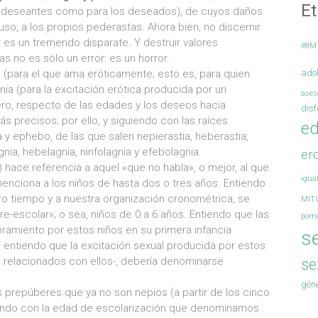
Et
s deseantes como para los deseados), de cuyos daños
uso, a los propios pederastas. Ahora bien, no discernir
r es un tremendo disparate. Y destruir valores
#8M
s no es sólo un error: es un horror.
a (para el que ama eróticamente; esto es, para quien
ado
ia (para la excitación erótica producida por un
ases
ero, respecto de las edades y los deseos hacia
disf
 precisos; por ello, y siguiendo con las raíces
ed
 y ephebo, de las que salen nepierastia, heberastia,
nia, hebelagnia, ninfolagnia y efebolagnia.
er
ns) hace referencia a aquel «que no habla», o mejor, al que
igua
 menciona a los niños de hasta dos o tres años. Entiendo
tro tiempo y a nuestra organización cronométrica, se
MIT
e-escolar»; o sea, niños de 0 a 6 años. Entiendo que las
porn
amiento por estos niños en su primera infancia
s
entiendo que la excitación sexual producida por estos
relacionados con ellos-, debería denominarse
se
gén
s prepúberes que ya no son nepios (a partir de los cinco
diendo con la edad de escolarización que denominamos