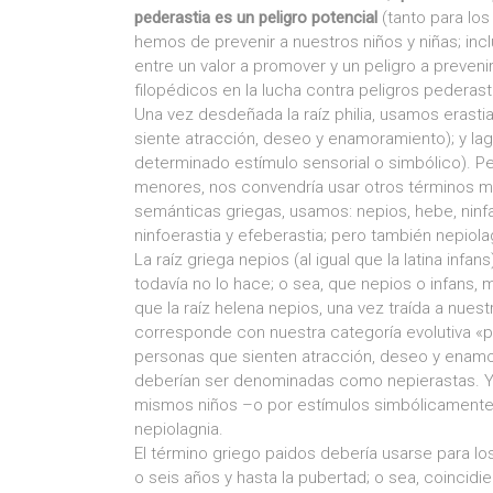
pederastia es un peligro potencial
(tanto para lo
hemos de prevenir a nuestros niños y niñas; incl
entre un valor a promover y un peligro a preveni
filopédicos en la lucha contra peligros pederasta
Una vez desdeñada la raíz philia, usamos erasti
siente atracción, deseo y enamoramiento); y lagn
determinado estímulo sensorial o simbólico). P
menores, nos convendría usar otros términos más
semánticas griegas, usamos: nepios, hebe, ninfa
ninfoerastia y efeberastia; pero también nepiolag
La raíz griega nepios (al igual que la latina infa
todavía no lo hace; o sea, que nepios o infans,
que la raíz helena nepios, una vez traída a nues
corresponde con nuestra categoría evolutiva «pr
personas que sienten atracción, deseo y enamor
deberían ser denominadas como nepierastas. Y 
mismos niños –o por estímulos simbólicamente 
nepiolagnia.
El término griego paidos debería usarse para lo
o seis años y hasta la pubertad; o sea, coinci