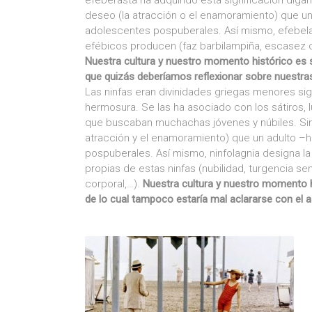
efeberasta ha adquirido esta significación diga
deseo (la atracción o el enamoramiento) que u
adolescentes pospuberales. Así mismo, efebelag
efébicos producen (faz barbilampiña, escasez o
Nuestra cultura y nuestro momento histórico es
que quizás deberíamos reflexionar sobre nuestr
Las ninfas eran divinidades griegas menores sig
hermosura. Se las ha asociado con los sátiros,
que buscaban muchachas jóvenes y núbiles. Sin 
atracción y el enamoramiento) que un adulto 
pospuberales. Así mismo, ninfolagnia designa la
propias de estas ninfas (nubilidad, turgencia seni
corporal,…).
Nuestra cultura y nuestro momento h
de lo cual tampoco estaría mal aclararse con el