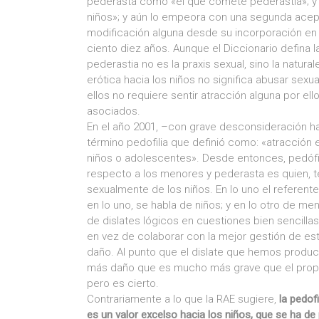
pederasta como «el que comete pederastia»; 
niños»; y aún lo empeora con una segunda acep
modificación alguna desde su incorporación en
ciento diez años. Aunque el Diccionario defina l
pederastia no es la praxis sexual, sino la natur
erótica hacia los niños no significa abusar sex
ellos no requiere sentir atracción alguna por e
asociados.
En el año 2001, –con grave desconsideración hac
término pedofilia que definió como: «atracción 
niños o adolescentes». Desde entonces, pedófil
respecto a los menores y pederasta es quien, t
sexualmente de los niños. En lo uno el referente 
en lo uno, se habla de niños; y en lo otro de 
de dislates lógicos en cuestiones bien sencillas
en vez de colaborar con la mejor gestión de es
daño. Al punto que el dislate que hemos produ
más daño que es mucho más grave que el propio
pero es cierto.
Contrariamente a lo que la RAE sugiere,
la pedofi
es un valor excelso hacia los niños, que se ha de 