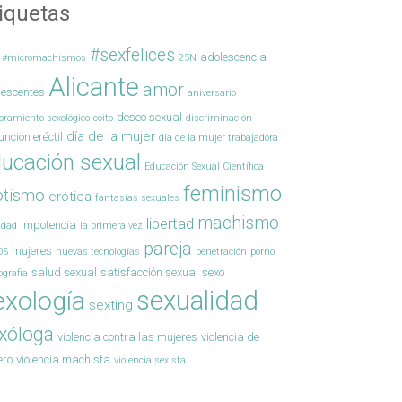
iquetas
#sexfelices
adolescencia
#micromachismos
25N
Alicante
amor
lescentes
aniversario
deseo sexual
oramiento sexológico
coito
discriminación
día de la mujer
unción eréctil
día de la mujer trabajadora
ucación sexual
Educación Sexual Científica
feminismo
otismo
erótica
fantasías sexuales
machismo
libertad
impotencia
ldad
la primera vez
pareja
mujeres
OS
nuevas tecnologías
penetración
porno
salud sexual
satisfacción sexual
sexo
ografia
sexualidad
exología
sexting
xóloga
violencia contra las mujeres
violencia de
ero
violencia machista
violencia sexista