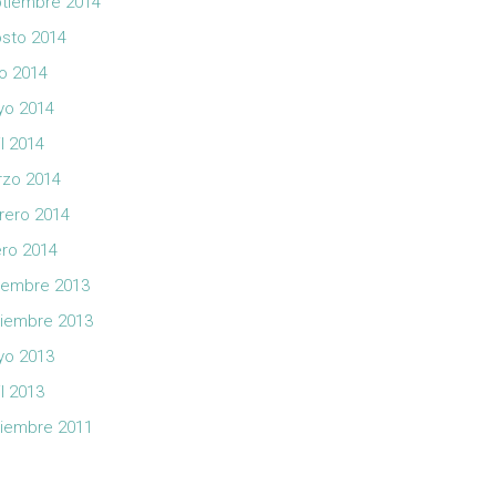
tiembre 2014
sto 2014
io 2014
yo 2014
il 2014
zo 2014
rero 2014
ro 2014
iembre 2013
iembre 2013
yo 2013
il 2013
iembre 2011