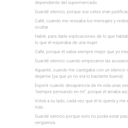
dependiente del supermercado.
Guardé silencio, porque sus celos eran justific
Callé, cuando me revisaba los mensajes y redes 
ocultar.
Hablé, para darle explicaciones de lo que hablab
lo que él esperaba de una mujer.
Callé, porque él sabía siempre mejor que yo mi
Guardé silencio cuando empezaron las acusacion
Aguanté, cuando me castigaba con un silencio 
dejarme (ya que yo no era lo bastante buena).
Esperé cuando desaparecía de mi vida unas sem
“siempre pensando en mí”, porque él amaba así, 
Volvía a su lado, cada vez que él lo quería y
más.
Guardé silencio porque esto no podía estar pas
vergüenza.