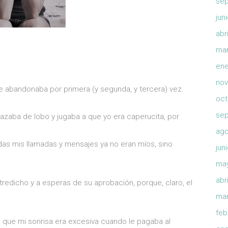
sep
jun
abr
mar
ene
nov
abandonaba por primera (y segunda, y tercera) vez.
oct
sep
azaba de lobo y jugaba a que yo era caperucita, por
ago
das mis llamadas y mensajes ya no eran míos, sino
jun
ma
abr
redicho y a esperas de su aprobación, porque, claro, el
mar
feb
 que mi sonrisa era excesiva cuando le pagaba al