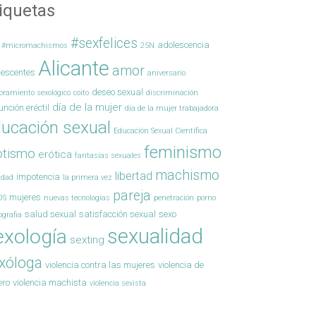
iquetas
#sexfelices
adolescencia
#micromachismos
25N
Alicante
amor
lescentes
aniversario
deseo sexual
oramiento sexológico
coito
discriminación
día de la mujer
unción eréctil
día de la mujer trabajadora
ucación sexual
Educación Sexual Científica
feminismo
otismo
erótica
fantasías sexuales
machismo
libertad
impotencia
ldad
la primera vez
pareja
mujeres
OS
nuevas tecnologías
penetración
porno
salud sexual
satisfacción sexual
sexo
ografia
sexualidad
exología
sexting
xóloga
violencia contra las mujeres
violencia de
ero
violencia machista
violencia sexista