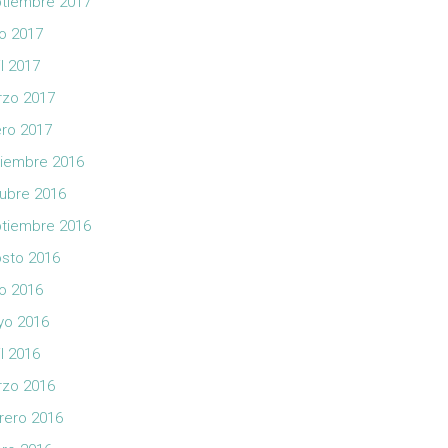
tiembre 2017
io 2017
il 2017
zo 2017
ro 2017
iembre 2016
ubre 2016
tiembre 2016
sto 2016
io 2016
yo 2016
il 2016
zo 2016
rero 2016