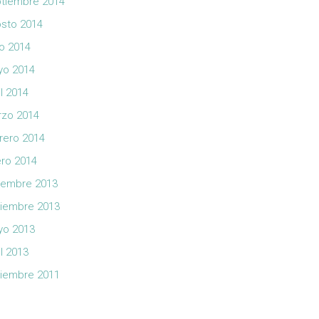
tiembre 2014
sto 2014
io 2014
yo 2014
il 2014
zo 2014
rero 2014
ro 2014
iembre 2013
iembre 2013
yo 2013
il 2013
iembre 2011