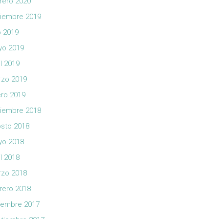
rero 2020
iembre 2019
io 2019
yo 2019
il 2019
zo 2019
ro 2019
iembre 2018
sto 2018
yo 2018
il 2018
zo 2018
rero 2018
iembre 2017