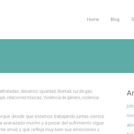
Home
Blog
S
altratadas
,
desamor
,
igualdad
,
libertad
,
luz de gas
,
Ar
jer
,
relaciones tóxicas
,
Violencia de género
,
violencia
jul
nov
porque desde que estamos trabajando juntas ciertos
ha avanazado mucho y a pesar del sufrimiento sigue
abr
e envió y que refleja muy bien sus emociones y