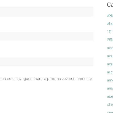
Ca
#8
#hu
1D:
25
ac
adu
agr
ali
b en este navegador para la próxima vez que comente.
am
ani
ase
chi
cin