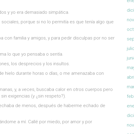
ene
dic
ados y yo era demasiado simpática.
nov
sociales, porque si no lo permitía es que tenía algo que
oct
a con familia y amigos, y para pedir disculpas por no ser
sep
jul
sma lo que yo pensaba o sentía.
jun
es, los desprecios y los insultos.
ma
de hielo durante horas o días, o me amenazaba con
abr
mar
anas, y, a veces, buscaba calor en otros cuerpos pero
sin exigencias (y ¿sin respeto?).
feb
 me echaba de menos, después de haberme echado de
ene
dic
ándome a mí. Callé por miedo, por amor y por
nov