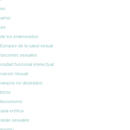
mic
samor
seo
 de los enamorados
 Europeo de la salud sexual
funciones sexuales
ersidad funcional intelectual
cación Sexual
barazos no deseados
tismo
ibicionismo
tasía erótica
tasías sexuales
inismo