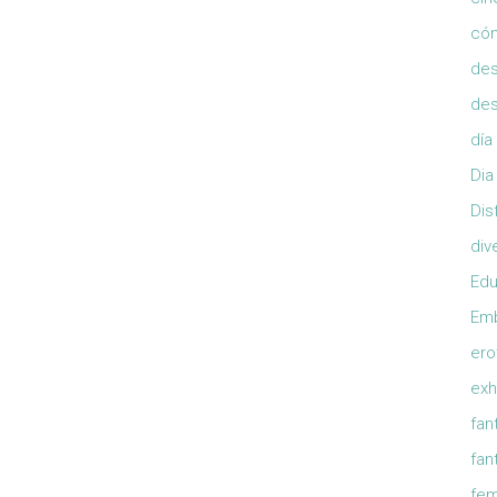
có
de
de
día
Dia
Dis
div
Edu
Em
ero
exh
fan
fan
fem