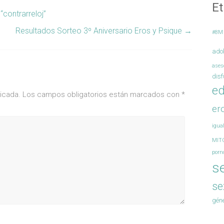
Et
“contrarreloj”
Resultados Sorteo 3º Aniversario Eros y Psique
→
#8M
ado
ases
disf
ed
icada.
Los campos obligatorios están marcados con
*
er
igua
MIT
porn
s
se
gén