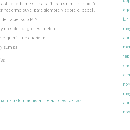
sep
hasta quedarme sin nada (hasta sin mí), me pidió
ago
r hacerme suya -para siempre y sobre el papel-.
jun
i de nadie, sólo MIA.
ma
y no solo los golpes duelen.
abr
 me quería, me quería mal.
mar
 y sumisa.
feb
isa.
ene
dic
nov
ma
a maltrato machista
relaciones tóxicas
abr
a
nov