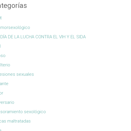
tegorías
M
morsexológico
 DÍA DE LA LUCHA CONTRA EL VIH Y EL SIDA
N
oso
lterio
esiones sexuales
cante
or
versario
soramiento sexológico
cas maltratadas
e