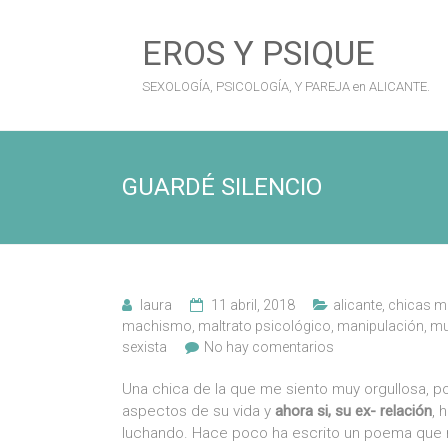
Saltar
al
EROS Y PSIQUE
contenido
SEXOLOGÍA, PSICOLOGÍA, Y PAREJA en ALICANTE.
GUARDÉ SILENCIO
laura
11 abril, 2018
alicante
,
chicas m
machismo
,
maltrato psicológico
,
manipulación
,
mu
sexista
No hay comentarios
Una chica de la que me siento muy orgullosa, 
aspectos de su vida y
ahora si, su ex- relación
, 
luchando. Hace poco ha escrito un poema que m