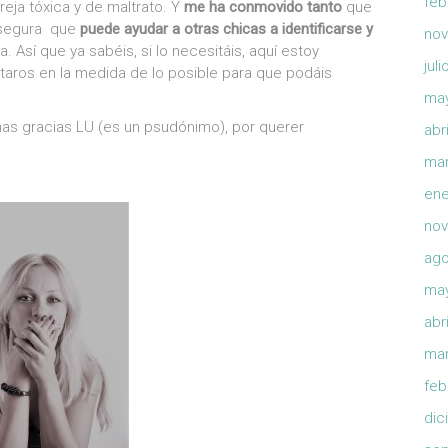
feb
eja tóxica y de maltrato. Y
me ha conmovido tanto
que
y segura que
puede ayudar a otras chicas a identificarse y
nov
. Así que ya sabéis, si lo necesitáis, aquí estoy
jul
taros en la medida de lo posible para que podáis
ma
as gracias LU (es un psudónimo), por querer
abr
mar
ene
nov
ago
ma
abr
mar
feb
dic